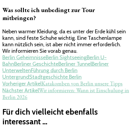
Was sollte ich unbedingt zur Tour
mitbringen?
Neben warmer Kleidung, da es unter der Erde kühl sein
kann, sind feste Schuhe wichtig. Eine Taschenlampe
kann nützlich sein, ist aber nicht immer erforderlich.
Wir informieren Sie vorab genau.
Berlin Geheimnisse
Berlin Sightseeing
Berlin U-
Bahn
Berliner Geschichte
Berliner Tunnel
Berliner
Unterwelten
Führung durch Berlin
Untergrund
Stadtgeschichte Berlin
Beitragsnavigation
Katakomben von Berlin unsere Tipps
Vorheriger Artikel
Wir informieren: Wann ist Einschulung in
Nächster Artikel
Berlin 2026
Für dich vielleicht ebenfalls
interessant …