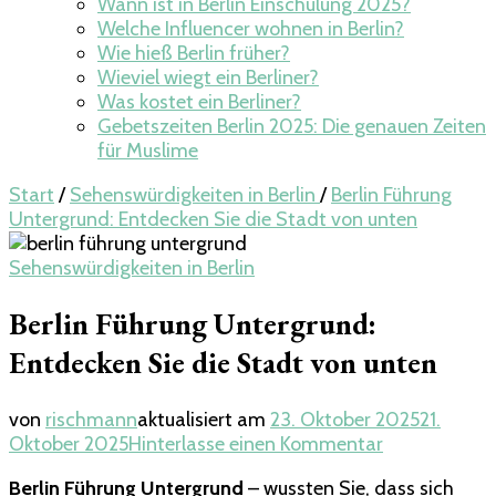
Wann ist in Berlin Einschulung 2025?
Welche Influencer wohnen in Berlin​?
Wie hieß Berlin früher?
Wieviel wiegt ein Berliner​?
Was kostet ein Berliner?
Gebetszeiten Berlin 2025: Die genauen Zeiten
für Muslime
Start
/
Sehenswürdigkeiten in Berlin
/
Berlin Führung
Untergrund: Entdecken Sie die Stadt von unten
Sehenswürdigkeiten in Berlin
Berlin Führung Untergrund:
Entdecken Sie die Stadt von unten
von
rischmann
aktualisiert am
23. Oktober 2025
21.
zu
Oktober 2025
Hinterlasse einen Kommentar
Berlin
Berlin Führung Untergrund
– wussten Sie, dass sich
Führung