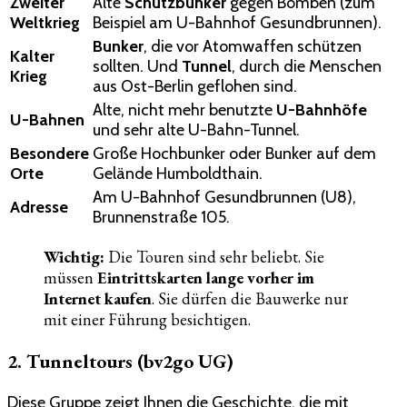
Zweiter
Alte
Schutzbunker
gegen Bomben (zum
Weltkrieg
Beispiel am U-Bahnhof Gesundbrunnen).
Bunker
, die vor Atomwaffen schützen
Kalter
sollten. Und
Tunnel
, durch die Menschen
Krieg
aus Ost-Berlin geflohen sind.
Alte, nicht mehr benutzte
U-Bahnhöfe
U-Bahnen
und sehr alte U-Bahn-Tunnel.
Besondere
Große Hochbunker oder Bunker auf dem
Orte
Gelände Humboldthain.
Am U-Bahnhof Gesundbrunnen (U8),
Adresse
Brunnenstraße 105.
Wichtig:
Die Touren sind sehr beliebt. Sie
müssen
Eintrittskarten lange vorher im
Internet kaufen
. Sie dürfen die Bauwerke nur
mit einer Führung besichtigen.
2. Tunneltours (bv2go UG)
Diese Gruppe zeigt Ihnen die Geschichte, die mit