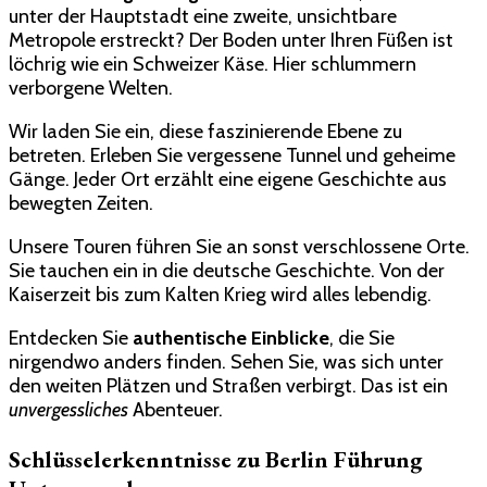
unter der Hauptstadt eine zweite, unsichtbare
Untergrund:
Metropole erstreckt? Der Boden unter Ihren Füßen ist
Entdecken
löchrig wie ein Schweizer Käse. Hier schlummern
Sie
verborgene Welten.
die
Stadt
Wir laden Sie ein, diese faszinierende Ebene zu
von
betreten. Erleben Sie vergessene Tunnel und geheime
unten
Gänge. Jeder Ort erzählt eine eigene Geschichte aus
bewegten Zeiten.
Unsere Touren führen Sie an sonst verschlossene Orte.
Sie tauchen ein in die deutsche Geschichte. Von der
Kaiserzeit bis zum Kalten Krieg wird alles lebendig.
Entdecken Sie
authentische Einblicke
, die Sie
nirgendwo anders finden. Sehen Sie, was sich unter
den weiten Plätzen und Straßen verbirgt. Das ist ein
unvergessliches
Abenteuer.
Schlüsselerkenntnisse zu Berlin Führung