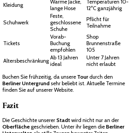
Warme Jacke,
Temperaturen 10-
Kleidung
lange Hose
12°C ganzjährig
Feste,
Pflicht für
Schuhwerk
geschlossene
Teilnahme
Schuhe
Vorab-
Shop
Tickets
Buchung
Brunnenstraße
empfohlen
105
Ab 13 Jahren
Unter 7 Jahren
Altersbeschränkung
ideal
nicht erlaubt
Buchen Sie frühzeitig, da unsere
Tour
durch den
Berliner Untergrund
sehr beliebt ist. Aktuelle Termine
finden Sie auf unserer Website.
Fazit
Die Geschichte unserer
Stadt
wird nicht nur an der
Oberfläche
geschrieben. Unter ihr liegen die
Berliner