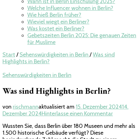
Wann ist in Berlin Einschulung 2025?
Welche Influencer wohnen in Berlin​?
Wie hieß Berlin früher?
Wieviel wiegt ein Berliner​?
Was kostet ein Berliner?
Gebetszeiten Berlin 2025: Die genauen Zeiten
für Muslime
Start
/
Sehenswürdigkeiten in Berlin
/
Was sind
Highlights in Berlin?
Sehenswürdigkeiten in Berlin
Was sind Highlights in Berlin?
von
rischmann
aktualisiert am
15. Dezember 2024
14.
zu
Dezember 2024
Hinterlasse einen Kommentar
Was
Wussten Sie, dass Berlin über 180 Museen und mehr als
sind
1.500 historische Gebäude verfügt? Diese
Highlights