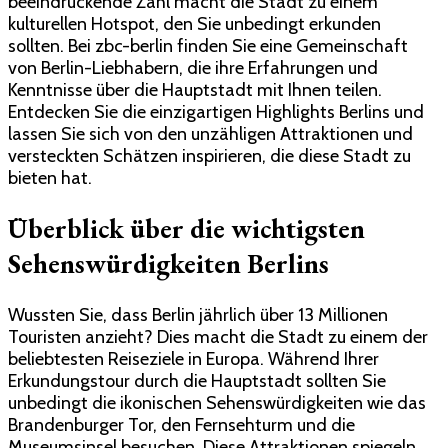
beeindruckende Zahl macht die Stadt zu einem
in
kulturellen Hotspot, den Sie unbedingt erkunden
Berlin?
sollten. Bei zbc-berlin finden Sie eine Gemeinschaft
von Berlin-Liebhabern, die ihre Erfahrungen und
Kenntnisse über die Hauptstadt mit Ihnen teilen.
Entdecken Sie die einzigartigen Highlights Berlins und
lassen Sie sich von den unzähligen Attraktionen und
versteckten Schätzen inspirieren, die diese Stadt zu
bieten hat.
Überblick über die wichtigsten
Sehenswürdigkeiten Berlins
Wussten Sie, dass Berlin jährlich über 13 Millionen
Touristen anzieht? Dies macht die Stadt zu einem der
beliebtesten Reiseziele in Europa. Während Ihrer
Erkundungstour durch die Hauptstadt sollten Sie
unbedingt die ikonischen Sehenswürdigkeiten wie das
Brandenburger Tor, den Fernsehturm und die
Museumsinsel besuchen. Diese Attraktionen spiegeln