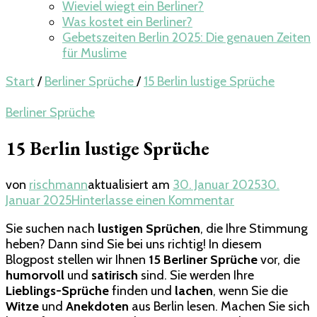
Wieviel wiegt ein Berliner​?
Was kostet ein Berliner?
Gebetszeiten Berlin 2025: Die genauen Zeiten
für Muslime
Start
/
Berliner Sprüche
/
15 Berlin lustige Sprüche
Berliner Sprüche
15 Berlin lustige Sprüche
von
rischmann
aktualisiert am
30. Januar 2025
30.
zu
Januar 2025
Hinterlasse einen Kommentar
15
Sie suchen nach
lustigen Sprüchen
, die Ihre Stimmung
Berlin
heben? Dann sind Sie bei uns richtig! In diesem
lustige
Blogpost stellen wir Ihnen
15 Berliner Sprüche
vor, die
Sprüche
humorvoll
und
satirisch
sind. Sie werden Ihre
Lieblings-Sprüche
finden und
lachen
, wenn Sie die
Witze
und
Anekdoten
aus Berlin lesen. Machen Sie sich