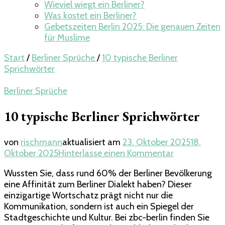
Wieviel wiegt ein Berliner​?
Was kostet ein Berliner?
Gebetszeiten Berlin 2025: Die genauen Zeiten
für Muslime
Start
/
Berliner Sprüche
/
10 typische Berliner
Sprichwörter
Berliner Sprüche
10 typische Berliner Sprichwörter
von
rischmann
aktualisiert am
23. Oktober 2025
18.
zu
Oktober 2025
Hinterlasse einen Kommentar
10
Wussten Sie, dass rund 60% der Berliner Bevölkerung
typische
eine Affinität zum Berliner Dialekt haben? Dieser
Berliner
einzigartige Wortschatz prägt nicht nur die
Sprichwörter
Kommunikation, sondern ist auch ein Spiegel der
Stadtgeschichte und Kultur. Bei zbc-berlin finden Sie