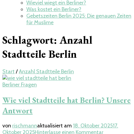
Wieviel wiegt ein Berliner​?
Was kostet ein Berliner?
Gebetszeiten Berlin 2025: Die genauen Zeiten
für Muslime
Schlagwort:
Anzahl
Stadtteile Berlin
Start
/
Anzahl Stadtteile Berlin
Berliner Fragen
Wie viel Stadtteile hat Berlin? Unsere
Antwort
von
rischmann
aktualisiert am
18. Oktober 2025
17.
zu
Oktober 2025
Hinterlasse einen Kommentar