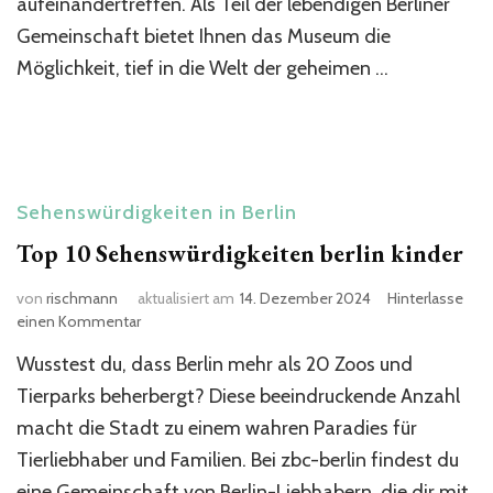
aufeinandertreffen. Als Teil der lebendigen Berliner
Gemeinschaft bietet Ihnen das Museum die
Möglichkeit, tief in die Welt der geheimen …
Sehenswürdigkeiten in Berlin
Top 10 Sehenswürdigkeiten berlin kinder
von
rischmann
aktualisiert am
14. Dezember 2024
Hinterlasse
zu
einen Kommentar
Top
Wusstest du, dass Berlin mehr als 20 Zoos und
10
Sehenswürdigkeiten
Tierparks beherbergt? Diese beeindruckende Anzahl
berlin
macht die Stadt zu einem wahren Paradies für
kinder
Tierliebhaber und Familien. Bei zbc-berlin findest du
eine Gemeinschaft von Berlin-Liebhabern, die dir mit