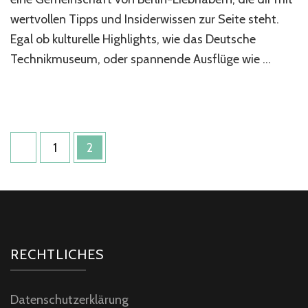
wertvollen Tipps und Insiderwissen zur Seite steht.
Egal ob kulturelle Highlights, wie das Deutsche
Technikmuseum, oder spannende Ausflüge wie …
Seitennummerierung
Seite
Seite
1
2
der
Beiträge
RECHTLICHES
Datenschutzerklärung